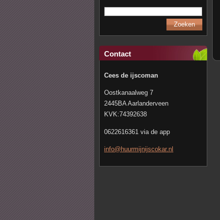
Contact
Cees de ijscoman
Oostkanaalweg 7
2445BA Aarlanderveen
KVK:74392638
0622616361 via de app
info@huu
rmijnijs
cokar.nl