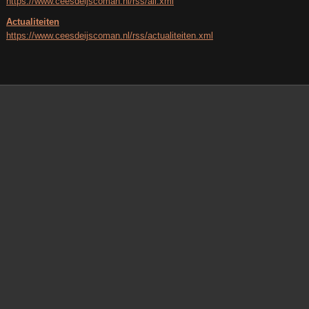
https://www.ceesdeijscoman.nl/rss/all.xml
Actualiteiten
https://www.ceesdeijscoman.nl/rss/actualiteiten.xml