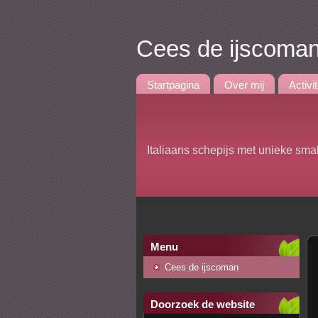
Cees de ijscoma
Startpagina
Over mij
Activi
Italiaans schepijs met unieke sma
Menu
Cees de ijscoman
Doorzoek de website