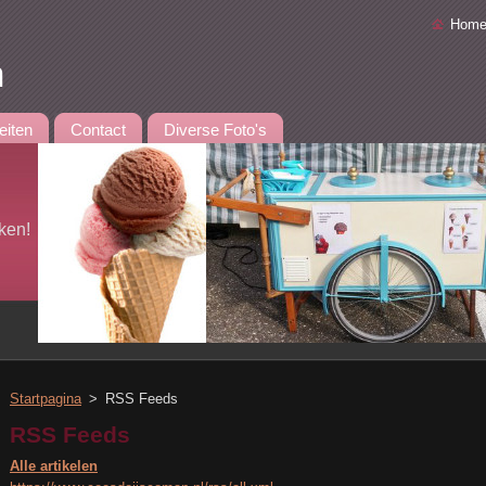
Home
n
teiten
Contact
Diverse Foto's
ken!
Startpagina
>
RSS Feeds
RSS Feeds
Alle artikelen