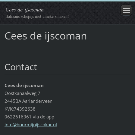
Cees de ijscoman
Italiaans schepijs met unieke smaken!
Cees de ijscoman
Contact
Cees de ijscoman
Oostkanaalweg 7
2445BA Aarlanderveen
KVK:74392638
0622616361 via de app
info@huu
rmijnijs
cokar.nl