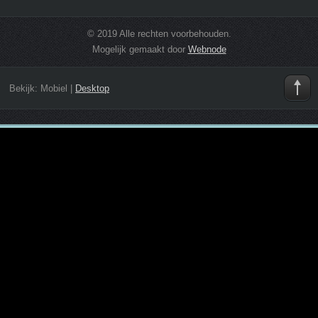
© 2019 Alle rechten voorbehouden.
Mogelijk gemaakt door
Webnode
Bekijk:
Mobiel
|
Desktop